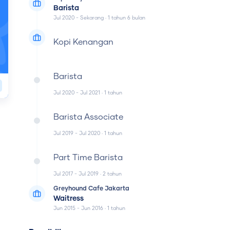
Barista
Jul 2020 - Sekarang
·
1 tahun 6 bulan
Kopi Kenangan
Barista
Jul 2020 - Jul 2021
·
1 tahun
Barista Associate
Jul 2019 - Jul 2020
·
1 tahun
Part Time Barista
Jul 2017 - Jul 2019
·
2 tahun
Greyhound Cafe Jakarta
Waitress
Jun 2015 - Jun 2016
·
1 tahun