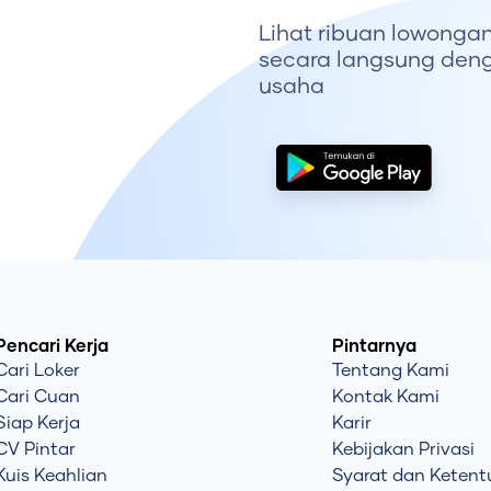
Lihat ribuan lowongan
secara langsung deng
usaha
Pencari Kerja
Pintarnya
Cari Loker
Tentang Kami
Cari Cuan
Kontak Kami
Siap Kerja
Karir
CV Pintar
Kebijakan Privasi
Kuis Keahlian
Syarat dan Keten