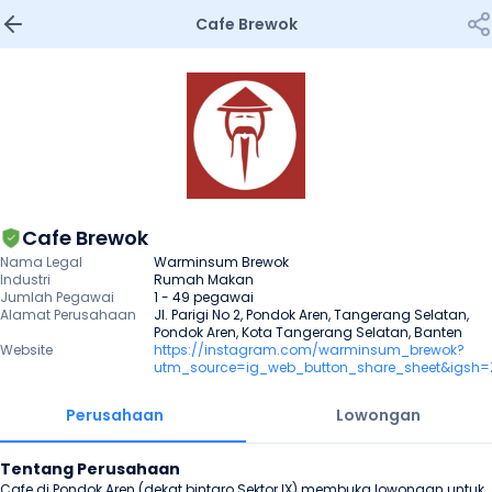
Cafe Brewok
Cafe Brewok
Nama Legal
Warminsum Brewok
Industri
Rumah Makan
Jumlah Pegawai
1 - 49 pegawai
Alamat Perusahaan
Jl. Parigi No 2, Pondok Aren, Tangerang Selatan, 
Pondok Aren, Kota Tangerang Selatan, Banten
Website
https://instagram.com/warminsum_brewok?
utm_source=ig_web_button_share_sheet&igsh=
Perusahaan
Lowongan
Tentang Perusahaan
Cafe di Pondok Aren (dekat bintaro Sektor IX) membuka lowongan untuk 