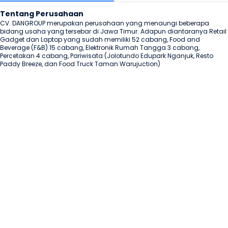
Tentang Perusahaan
CV. DANGROUP merupakan perusahaan yang menaungi beberapa 
bidang usaha yang tersebar di Jawa Timur. Adapun diantaranya Retail 
Gadget dan Laptop yang sudah memiliki 52 cabang, Food and 
Beverage (F&B) 15 cabang, Elektronik Rumah Tangga 3 cabang, 
Percetakan 4 cabang, Pariwisata (Jolotundo Edupark Nganjuk, Resto 
Paddy Breeze, dan Food Truck Taman Warujuction)