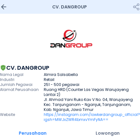
CV. DANGROUP 
CV. DANGROUP
Nama Legal
Almira Salsabella
Industri
Retail
Jumlah Pegawai
251 - 500 pegawai
Alamat Perusahaan
Ruang HRD (Counter Las Vegas Warujayeng 
Lantai 2)

Jl. Ahmad Yani Ruko Kav V No. 04, Warujayeng 
Kec. Tanjunganom - Nganjuk, Tanjunganom, 
Kab. Nganjuk, Jawa Timur
Website
https://instagram.com/lowkerdangroup_official?
igsh=MWJxZWR4bmxvYmFyNA==
Perusahaan
Lowongan