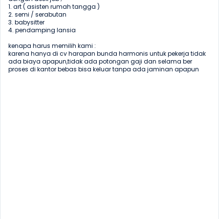
1. art ( asisten rumah tangga )

2. semi / serabutan

3. babysitter

4. pendamping lansia 

kenapa harus memilih kami : 

karena hanya di cv harapan bunda harmonis untuk pekerja tidak 
ada biaya apapun,tidak ada potongan gaji dan selama ber 
proses di kantor bebas bisa keluar tanpa ada jaminan apapun