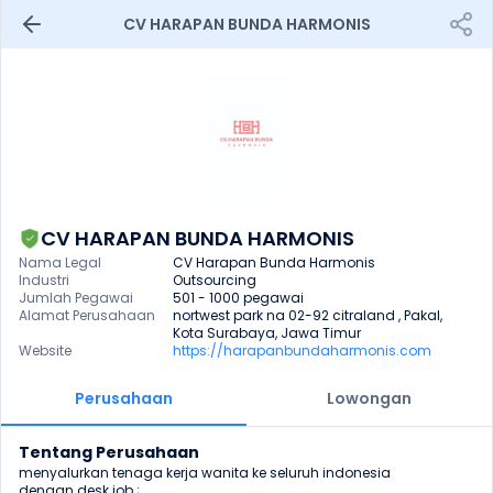
CV HARAPAN BUNDA HARMONIS
CV HARAPAN BUNDA HARMONIS
Nama Legal
CV Harapan Bunda Harmonis
Industri
Outsourcing
Jumlah Pegawai
501 - 1000 pegawai
Alamat Perusahaan
nortwest park na 02-92 citraland , Pakal, 
Kota Surabaya, Jawa Timur
Website
https://harapanbundaharmonis.com
Perusahaan
Lowongan
Tentang Perusahaan
menyalurkan tenaga kerja wanita ke seluruh indonesia

dengan desk job ;
