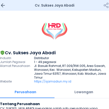
Cv. Sukses Jaya Abadi
Cv. Sukses Jaya Abadi
Industri
Distributor
Jumlah Pegawai
1 - 49 pegawai
Alamat Perusahaan
Jl. Basuki Rahmat, RT.009/RW.005, Area Sawah, 
Wonoasri, Kec. Wonoasri, Kabupaten Madiun, 
Jawa Timur 63157, Wonoasri, Kab. Madiun, Jawa 
Timur
Website
https://sjamadiun.my.id
Perusahaan
Lowongan
Tentang Perusahaan
CV. SUKSES JAYA ABADI merupakan salah satu perusahaan yang 