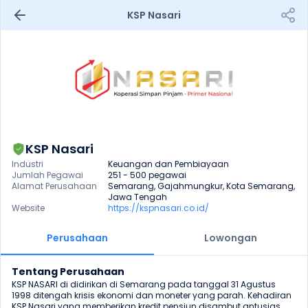
KSP Nasari
KSP Nasari
Industri
Keuangan dan Pembiayaan
Jumlah Pegawai
251 - 500 pegawai
Alamat Perusahaan
Semarang, Gajahmungkur, Kota Semarang, 
Jawa Tengah
Website
https://kspnasari.co.id/
Perusahaan
Lowongan
Tentang Perusahaan
KSP NASARI di didirikan di Semarang pada tanggal 31 Agustus 
1998 ditengah krisis ekonomi dan moneter yang parah. Kehadiran 
KSP Nasari yang memberikan kredit pensiun disambut antusias 