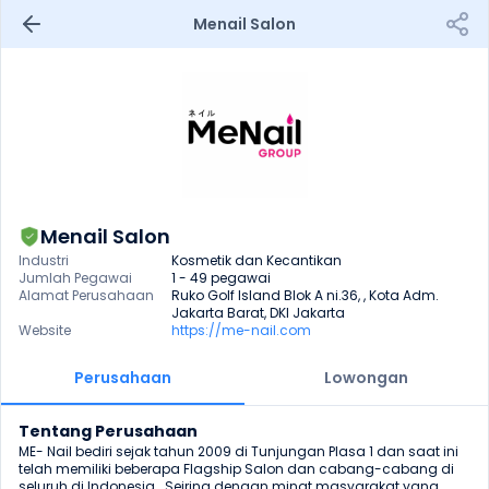
Menail Salon
Menail Salon
Industri
Kosmetik dan Kecantikan
Jumlah Pegawai
1 - 49 pegawai
Alamat Perusahaan
Ruko Golf Island Blok A ni.36, , Kota Adm. 
Jakarta Barat, DKI Jakarta
Website
https://me-nail.com
Perusahaan
Lowongan
Tentang Perusahaan
ME- Nail bediri sejak tahun 2009 di Tunjungan Plasa 1 dan saat ini 
telah memiliki beberapa Flagship Salon dan cabang-cabang di 
seluruh di Indonesia . Seiring dengan minat masyarakat yang 