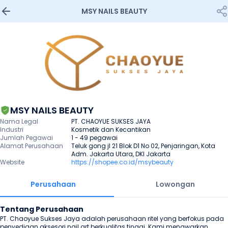
MSY NAILS BEAUTY
MSY NAILS BEAUTY
Nama Legal
PT. CHAOYUE SUKSES JAYA
Industri
Kosmetik dan Kecantikan
Jumlah Pegawai
1 - 49 pegawai
Alamat Perusahaan
Teluk gong jl 21 Blok D1 No 02, Penjaringan, Kota 
Adm. Jakarta Utara, DKI Jakarta
Website
https://shopee.co.id/msybeauty
Perusahaan
Lowongan
Tentang Perusahaan
PT. Chaoyue Sukses Jaya adalah perusahaan ritel yang berfokus pada 
penyediaan aksesori nail art berkualitas tinggi. Kami menawarkan 