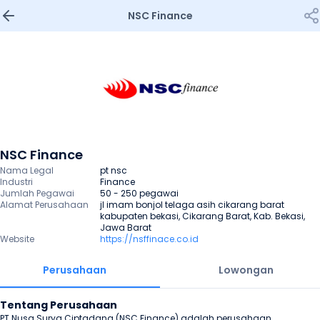
NSC Finance
NSC Finance
Nama Legal
pt nsc
Industri
Finance
Jumlah Pegawai
50 - 250 pegawai
Alamat Perusahaan
jl imam bonjol telaga asih cikarang barat 
kabupaten bekasi, Cikarang Barat, Kab. Bekasi, 
Jawa Barat
Website
https://nsffinace.co.id
Perusahaan
Lowongan
Tentang Perusahaan
PT Nusa Surya Ciptadana (NSC Finance) adalah perusahaan 