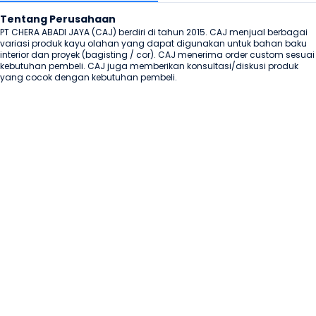
Tentang Perusahaan
PT CHERA ABADI JAYA (CAJ) berdiri di tahun 2015. CAJ menjual berbagai 
variasi produk kayu olahan yang dapat digunakan untuk bahan baku 
interior dan proyek (bagisting / cor). CAJ menerima order custom sesuai 
kebutuhan pembeli. CAJ juga memberikan konsultasi/diskusi produk 
yang cocok dengan kebutuhan pembeli.