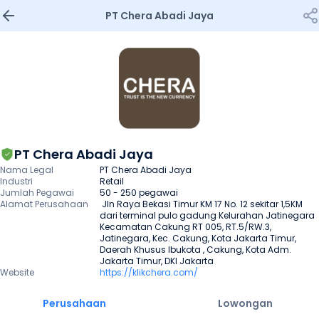
PT Chera Abadi Jaya
PT Chera Abadi Jaya
Nama Legal
PT Chera Abadi Jaya 
Industri
Retail
Jumlah Pegawai
50 - 250 pegawai
Alamat Perusahaan
 Jln Raya Bekasi Timur KM 17 No. 12 sekitar 1,5KM 
dari terminal pulo gadung Kelurahan Jatinegara 
Kecamatan Cakung RT 005, RT.5/RW.3, 
Jatinegara, Kec. Cakung, Kota Jakarta Timur, 
Daerah Khusus Ibukota , Cakung, Kota Adm. 
Jakarta Timur, DKI Jakarta
Website
https://klikchera.com/
Perusahaan
Lowongan