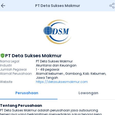
PT Deta Sukses Makmur
PT Deta Sukses Makmur
Nama Legal
PT Deta Sukses Makmur
Industri
Akuntansi dan Keuangan
Jumlah Pegawai
1 - 49 pegawai
Alamat Perusahaan
Alamat kebumen , Gombong, Kab. Kebumen, 
Jawa Tengah
Website
https://detasuksesmakmur.com
Perusahaan
Lowongan
Tentang Perusahaan
PT Deta Sukses Makmur adalah perusahaan jasa outsourcing 
terpercaya yang berkomitmen menyediakan solusi tenaga kerja 