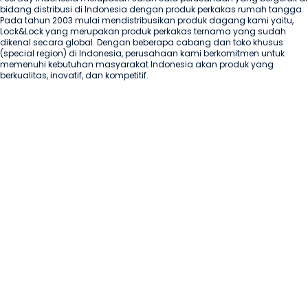
bidang distribusi di Indonesia dengan produk perkakas rumah tangga. 
Pada tahun 2003 mulai mendistribusikan produk dagang kami yaitu, 
Lock&Lock yang merupakan produk perkakas ternama yang sudah 
dikenal secara global. Dengan beberapa cabang dan toko khusus 
(special region) di Indonesia, perusahaan kami berkomitmen untuk 
memenuhi kebutuhan masyarakat Indonesia akan produk yang 
berkualitas, inovatif, dan kompetitif.