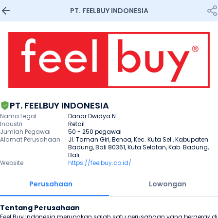
PT. FEELBUY INDONESIA
PT. FEELBUY INDONESIA
Nama Legal
Danar Dwidya N
Industri
Retail
Jumlah Pegawai
50 - 250 pegawai
Alamat Perusahaan
Jl. Taman Giri, Benoa, Kec. Kuta Sel., Kabupaten 
Badung, Bali 80361, Kuta Selatan, Kab. Badung, 
Bali
Website
https://feelbuy.co.id/
Perusahaan
Lowongan
Tentang Perusahaan
Feel Buy Indonesia merupakan salah satu perusahaan yang bergerak di 