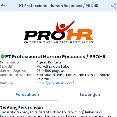
PT Professional Human Resouces / PROHR
PT Professional Human Resouces / PROHR
Nama Legal
Ageng Rahayu
Industri
Marketing dan Sales
Jumlah Pegawai
251 - 500 pegawai
Alamat Perusahaan
Kab. Muara Enim, , Kab. Muara Enim, Sumatera 
Selatan
Website
https://smartfren.com/
Perusahaan
Lowongan
Tentang Perusahaan
 perusahaan penyedia jasa alih daya (outsourcing) terbesar di 
Indonesia yang bergerak di bidang jasa keamanan, jasa kebersihan, 