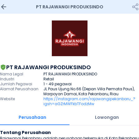
PT RAJAWANGI PRODUKSINDO
PT RAJAWANGI PRODUKSINDO
Nama Legal
PT RAJAWANGI PRODUKSINDO
Industri
Retail
Jumlah Pegawai
1 - 49 pegawai
Alamat Perusahaan
JL Paus Ujung No.66 (Depan Villa Permata Paus), 
Marpoyan Damai, Kota Pekanbaru, Riau
Website
https://instagram.com/rajawangipekanbaru_?
igsh=aGZrMWFkbTFodzMw
Perusahaan
Lowongan
Tentang Perusahaan
Rajawangi Pekanbaru adalah perusahaan terkemuka di Kota Pekanbaru 