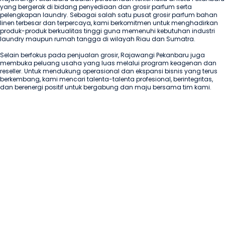
yang bergerak di bidang penyediaan dan grosir parfum serta 
pelengkapan laundry. Sebagai salah satu pusat grosir parfum bahan 
linen terbesar dan terpercaya, kami berkomitmen untuk menghadirkan 
produk-produk berkualitas tinggi guna memenuhi kebutuhan industri 
laundry maupun rumah tangga di wilayah Riau dan Sumatra.

Selain berfokus pada penjualan grosir, Rajawangi Pekanbaru juga 
membuka peluang usaha yang luas melalui program keagenan dan 
reseller. Untuk mendukung operasional dan ekspansi bisnis yang terus 
berkembang, kami mencari talenta-talenta profesional, berintegritas, 
dan berenergi positif untuk bergabung dan maju bersama tim kami.