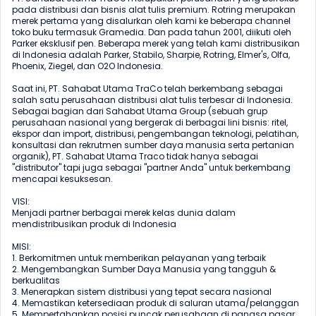
pada distribusi dan bisnis alat tulis premium. Rotring merupakan 
merek pertama yang disalurkan oleh kami ke beberapa channel 
toko buku termasuk Gramedia. Dan pada tahun 2001, diikuti oleh 
Parker eksklusif pen. Beberapa merek yang telah kami distribusikan 
di Indonesia adalah Parker, Stabilo, Sharpie, Rotring, Elmer's, Olfa, 
Phoenix, Ziegel, dan O2O Indonesia.

Saat ini, PT. Sahabat Utama TraCo telah berkembang sebagai 
salah satu perusahaan distribusi alat tulis terbesar di Indonesia. 
Sebagai bagian dari Sahabat Utama Group (sebuah grup 
perusahaan nasional yang bergerak di berbagai lini bisnis: ritel, 
ekspor dan import, distribusi, pengembangan teknologi, pelatihan, 
konsultasi dan rekrutmen sumber daya manusia serta pertanian 
organik), PT. Sahabat Utama Traco tidak hanya sebagai 
"distributor" tapi juga sebagai "partner Anda" untuk berkembang 
mencapai kesuksesan.

VISI:

Menjadi partner berbagai merek kelas dunia dalam 
mendistribusikan produk di Indonesia

MISI:

1. Berkomitmen untuk memberikan pelayanan yang terbaik

2. Mengembangkan Sumber Daya Manusia yang tangguh & 
berkualitas

3. Menerapkan sistem distribusi yang tepat secara nasional

4. Memastikan ketersediaan produk di saluran utama/pelanggan

5. Mempertahankan posisi puncak perusahaan di pangsa pasar