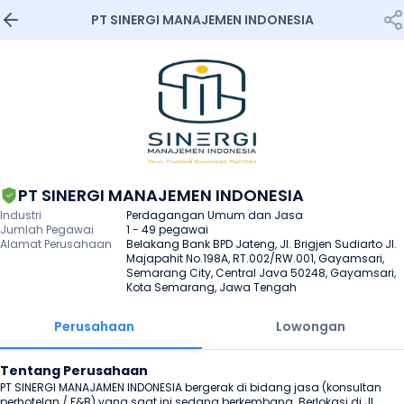
PT SINERGI MANAJEMEN INDONESIA
PT SINERGI MANAJEMEN INDONESIA
Industri
Perdagangan Umum dan Jasa
Jumlah Pegawai
1 - 49 pegawai
Alamat Perusahaan
Belakang Bank BPD Jateng, Jl. Brigjen Sudiarto Jl. 
Majapahit No.198A, RT.002/RW.001, Gayamsari, 
Semarang City, Central Java 50248, Gayamsari, 
Kota Semarang, Jawa Tengah
Perusahaan
Lowongan
Tentang Perusahaan
PT SINERGI MANAJAMEN INDONESIA bergerak di bidang jasa (konsultan 
perhotelan / F&B) yang saat ini sedang berkembang. Berlokasi di Jl 