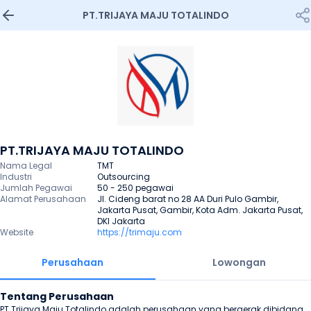
PT.TRIJAYA MAJU TOTALINDO
PT.TRIJAYA MAJU TOTALINDO
Nama Legal
TMT
Industri
Outsourcing
Jumlah Pegawai
50 - 250 pegawai
Alamat Perusahaan
Jl. Cideng barat no 28 AA Duri Pulo Gambir, 
Jakarta Pusat, Gambir, Kota Adm. Jakarta Pusat, 
DKI Jakarta
Website
https://trimaju.com
Perusahaan
Lowongan
Tentang Perusahaan
PT.Trijaya Maju Totalindo adalah perusahaan yang bergerak dibidang 