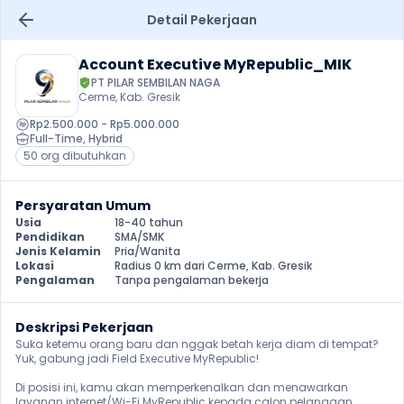
Detail Pekerjaan
Account Executive MyRepublic_MIK
PT PILAR SEMBILAN NAGA
Cerme, Kab. Gresik
Rp2.500.000 - Rp5.000.000
Full-Time
, 
Hybrid
50 org dibutuhkan
Persyaratan Umum
Usia
18-40 tahun
Pendidikan
SMA/SMK
Jenis Kelamin
Pria/Wanita
Lokasi
Radius 0 km dari Cerme, Kab. Gresik
Pengalaman
Tanpa pengalaman bekerja
Deskripsi Pekerjaan
Suka ketemu orang baru dan nggak betah kerja diam di tempat? 
Yuk, gabung jadi Field Executive MyRepublic!

Di posisi ini, kamu akan memperkenalkan dan menawarkan 
layanan internet/Wi-Fi MyRepublic kepada calon pelanggan 