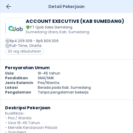
Detail Pekerjaan
ACCOUNT EXECUTIVE (KAB SUMEDANG)
PT Qjob Saka Gemilang
Sumedang Utara, Kab. Sumedang
Rp4.209.309 - Rp5.809.309
Full-Time
, 
Onsite
30 org dibutuhkan
Persyaratan Umum
Usia
18-45 tahun
Pendidikan
SMA/SMK
Jenis Kelamin
Pria/Wanita
Lokasi
Berada pada Kab. Sumedang
Pengalaman
Tanpa pengalaman bekerja
Deskripsi Pekerjaan
Kualifikasi :

- Pria / Wanita

- Usia 18-45 Tahun

- Memiliki Kendaraan Pribadi

- Siap Kerja
