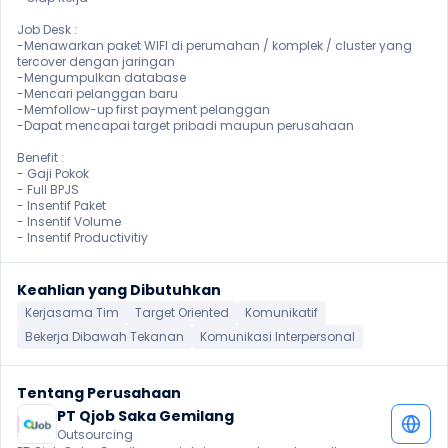
Job Desk :

-Menawarkan paket WIFI di perumahan / komplek / cluster yang 
tercover dengan jaringan

-Mengumpulkan database

-Mencari pelanggan baru

-Memfollow-up first payment pelanggan

-Dapat mencapai target pribadi maupun perusahaan

Benefit :

- Gaji Pokok

- Full BPJS

- Insentif Paket

- Insentif Volume

- Insentif Productivitiy 
Keahlian yang Dibutuhkan
Kerjasama Tim
Target Oriented
Komunikatif
Bekerja Dibawah Tekanan
Komunikasi Interpersonal
Tentang Perusahaan
PT Qjob Saka Gemilang
Outsourcing