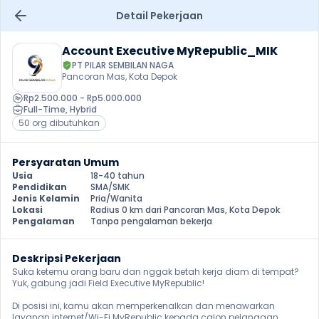
Detail Pekerjaan
Account Executive MyRepublic_MIK
PT PILAR SEMBILAN NAGA
Pancoran Mas, Kota Depok
Rp2.500.000 - Rp5.000.000
Full-Time
, 
Hybrid
50 org dibutuhkan
Persyaratan Umum
Usia
18-40 tahun
Pendidikan
SMA/SMK
Jenis Kelamin
Pria/Wanita
Lokasi
Radius 0 km dari Pancoran Mas, Kota Depok
Pengalaman
Tanpa pengalaman bekerja
Deskripsi Pekerjaan
Suka ketemu orang baru dan nggak betah kerja diam di tempat? 
Yuk, gabung jadi Field Executive MyRepublic!

Di posisi ini, kamu akan memperkenalkan dan menawarkan 
layanan internet/Wi-Fi MyRepublic kepada calon pelanggan 