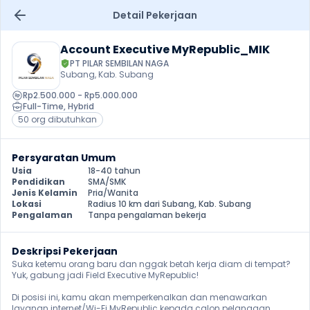
Detail Pekerjaan
Account Executive MyRepublic_MIK
PT PILAR SEMBILAN NAGA
Subang, Kab. Subang
Rp2.500.000 - Rp5.000.000
Full-Time
, 
Hybrid
50 org dibutuhkan
Persyaratan Umum
Usia
18-40 tahun
Pendidikan
SMA/SMK
Jenis Kelamin
Pria/Wanita
Lokasi
Radius 10 km dari Subang, Kab. Subang
Pengalaman
Tanpa pengalaman bekerja
Deskripsi Pekerjaan
Suka ketemu orang baru dan nggak betah kerja diam di tempat? 
Yuk, gabung jadi Field Executive MyRepublic!

Di posisi ini, kamu akan memperkenalkan dan menawarkan 
layanan internet/Wi-Fi MyRepublic kepada calon pelanggan 