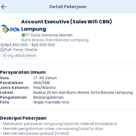
Detail Pekerjaan
Account Executive (Sales Wifi CBN) 
Lampung
PT Duta Generasi Mandiri
Bumi Waras, Kota Bandar Lampung
Rp2.800.000 - Rp5.000.000
Full-Time
, 
Onsite
10 org dibutuhkan
Persyaratan Umum
Usia
17-40 tahun
Pendidikan
SMA/SMK
Jenis Kelamin
Pria/Wanita
Lokasi
Radius 20 km dari Bumi Waras, Kota Bandar Lampung
Pengalaman
Berpengalaman
Foto
Wajib memiliki foto
Deskripsi Pekerjaan
- Melakukan penjualan langsung layanan internet broadband

- Memiliki pengalaman sales canvassing/door to door

- Memiliki kendaraan pribadi (motor)
