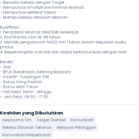
- Bersedia bekerja dengan Target

- Mempunyai Smartphone minimal Android

- Mempunyai sertifikat Vaksin

- Mampu bekerja dibawah tekanan

Kualifikasi :

1. Pendidikan Minimal SMA/SMK Sederajat

2. Pria/Wanita, Usia 18-45 tahun

3. Memiliki pengalaman SALES min 1 tahun dalam berjualan suatu 
produk

4. Berpenampilan menarik dan dapar berkomunikasi dengan baik

Benefit :

- Gaji

- BPJS (Kesehatan, Ketenagakerjaan)

- Insentif- Tunjangan THR

- Bonus Uang Prestasi

- Bonus Akhir Tahun

- Hari Kerja: Senin - Minggu

- Jam Kerja: 08:00 - 17:00
Keahlian yang Dibutuhkan
Kerjasama Tim
Target Oriented
Komunikatif
Bekerja Dibawah Tekanan
Melayani Pelanggan
Komunikasi Interpersonal