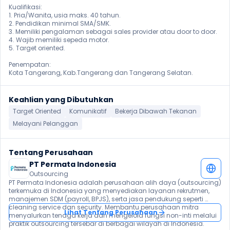
Kualifikasi:

1. Pria/Wanita, usia maks. 40 tahun.

2. Pendidikan minimal SMA/SMK.

3. Memiliki pengalaman sebagai sales provider atau door to door.

4. Wajib memiliki sepeda motor.

5. Target oriented.

Penempatan: 

Kota Tangerang, Kab.Tangerang dan Tangerang Selatan.
Keahlian yang Dibutuhkan
Target Oriented
Komunikatif
Bekerja Dibawah Tekanan
Melayani Pelanggan
Tentang Perusahaan
PT Permata Indonesia 
Outsourcing
PT Permata Indonesia adalah perusahaan alih daya (outsourcing) 
terkemuka di Indonesia yang menyediakan layanan rekrutmen, 
manajemen SDM (payroll, BPJS), serta jasa pendukung seperti 
cleaning service dan security. Membantu perusahaan mitra 
Lihat Tentang Perusahaan
menyalurkan tenaga kerja dan mengelola fungsi non-inti melalui 
praktik outsourcing tersebar di berbagai wilayah di Indonesia. 