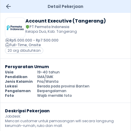
Detail Pekerjaan
Account Executive (Tangerang)
PT Permata Indonesia 
Kelapa Dua, Kab. Tangerang
Rp5.000.000 - Rp7.500.000
Full-Time
, 
Onsite
20 org dibutuhkan
Persyaratan Umum
Usia
19-40 tahun
Pendidikan
SMA/SMK
Jenis Kelamin
Pria/Wanita
Lokasi
Berada pada provinsi Banten
Pengalaman
Berpengalaman
Foto
Wajib memiliki foto
Deskripsi Pekerjaan
Jobdesk:

Mencari customer untuk pemasangan wifi secara langsung 
kerumah-rumah, ruko dan mall.
