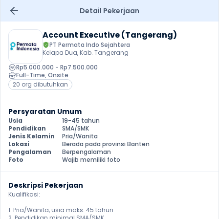
Detail Pekerjaan
Account Executive (Tangerang)
PT Permata Indo Sejahtera
Kelapa Dua, Kab. Tangerang
Rp5.000.000 - Rp7.500.000
Full-Time
, 
Onsite
20 org dibutuhkan
Persyaratan Umum
Usia
19-45 tahun
Pendidikan
SMA/SMK
Jenis Kelamin
Pria/Wanita
Lokasi
Berada pada provinsi Banten
Pengalaman
Berpengalaman
Foto
Wajib memiliki foto
Deskripsi Pekerjaan
Kualifikasi:

1. Pria/Wanita, usia maks. 45 tahun

2. Pendidikan minimal SMA/SMK
