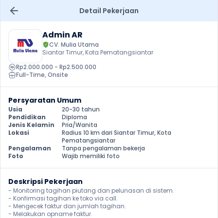
Detail Pekerjaan
Admin AR
CV. Mulia Utama
Siantar Timur, Kota Pematangsiantar
Rp2.000.000 - Rp2.500.000
Full-Time
, 
Onsite
Persyaratan Umum
Usia
20-30 tahun
Pendidikan
Diploma
Jenis Kelamin
Pria/Wanita
Lokasi
Radius 10 km dari Siantar Timur, Kota 
Pematangsiantar
Pengalaman
Tanpa pengalaman bekerja
Foto
Wajib memiliki foto
Deskripsi Pekerjaan
- Monitoring tagihan piutang dan pelunasan di sistem.

- Konfirmasi tagihan ke toko via call.

- Mengecek faktur dan jumlah tagihan.

- Melakukan opname faktur.