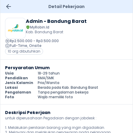
Detail Pekerjaan
Admin - Bandung Barat
MyRobin.Id
Kab. Bandung Barat
Rp2.500.000 - Rp3.500.000
Full-Time
, 
Onsite
10 org dibutuhkan
Persyaratan Umum
Usia
18-29 tahun
Pendidikan
SMA/SMK
Jenis Kelamin
Pria/Wanita
Lokasi
Berada pada Kab. Bandung Barat
Pengalaman
Tanpa pengalaman bekerja
Foto
Wajib memiliki foto
Deskripsi Pekerjaan
untuk diperusahaan Pegadaian dengan jobdesk :

1. Melakukan penilaian barang yang ingin digadaikan.

2. Melayani dan melakukan penawaran pada pelanggan.
