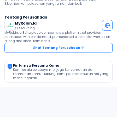
3.Memberikan pelayanan yang ramah dan baik. 
Tentang Perusahaan
MyRobin.Id
Outsourcing
MyRobin, a Betterplace company, is a platform that provides 
businesses with on-demand, pre-screened blue-collar workers on 
a long and short-term basis.
Lihat Tentang Perusahaan
Pintarnya Bersama Kamu
Kami selalu berupaya menjaga kenyamanan dan 
keamanan kamu. Hubungi kami jika menemukan hal yang 
mencurigakan.