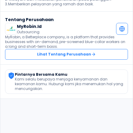
3.Memberikan pelayanan yang ramah dan baik. 
Tentang Perusahaan
MyRobin.Id
Outsourcing
MyRobin, a Betterplace company, is a platform that provides 
businesses with on-demand, pre-screened blue-collar workers on 
a long and short-term basis.
Lihat Tentang Perusahaan
Pintarnya Bersama Kamu
Kami selalu berupaya menjaga kenyamanan dan 
keamanan kamu. Hubungi kami jika menemukan hal yang 
mencurigakan.