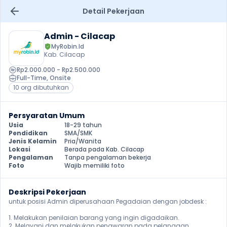
Detail Pekerjaan
Admin - Cilacap
MyRobin.Id
Kab. Cilacap
Rp2.000.000 - Rp2.500.000
Full-Time
, 
Onsite
10 org dibutuhkan
Persyaratan Umum
Usia
18-29 tahun
Pendidikan
SMA/SMK
Jenis Kelamin
Pria/Wanita
Lokasi
Berada pada Kab. Cilacap
Pengalaman
Tanpa pengalaman bekerja
Foto
Wajib memiliki foto
Deskripsi Pekerjaan
untuk posisi Admin diperusahaan Pegadaian dengan jobdesk :

1. Melakukan penilaian barang yang ingin digadaikan.

2. Melayani dan melakukan penawaran pada pelanggan.
