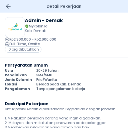
Detail Pekerjaan
Admin - Demak
MyRobin.Id
Kab. Demak
Rp2.300.000 - Rp2.900.000
Full-Time
, 
Onsite
10 org dibutuhkan
Persyaratan Umum
Usia
20-29 tahun
Pendidikan
SMA/SMK
Jenis Kelamin
Pria/Wanita
Lokasi
Berada pada Kab. Demak
Pengalaman
Tanpa pengalaman bekerja
Deskripsi Pekerjaan
untuk posisi Admin diperusahaan Pegadaian dengan jobdesk :

1. Melakukan penilaian barang yang ingin digadaikan.

2. Melayani dan melakukan penawaran pada pelanggan.

3.Memberikan pelayanan yang ramah dan baik. 