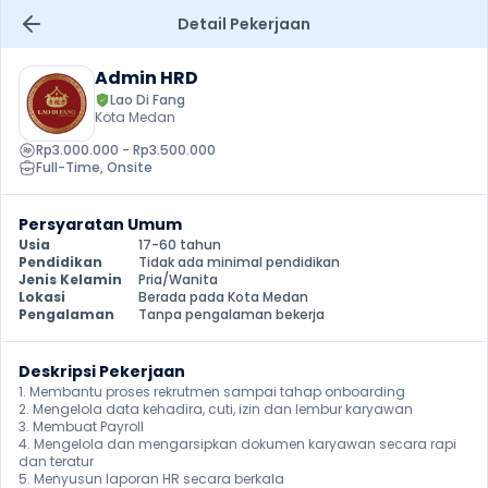
Detail Pekerjaan
Admin HRD
Lao Di Fang
Kota Medan
Rp3.000.000 - Rp3.500.000
Full-Time
, 
Onsite
Persyaratan Umum
Usia
17-60 tahun
Pendidikan
Tidak ada minimal pendidikan
Jenis Kelamin
Pria/Wanita
Lokasi
Berada pada Kota Medan
Pengalaman
Tanpa pengalaman bekerja
Deskripsi Pekerjaan
1. Membantu proses rekrutmen sampai tahap onboarding

2. Mengelola data kehadira, cuti, izin dan lembur karyawan

3. Membuat Payroll

4. Mengelola dan mengarsipkan dokumen karyawan secara rapi 
dan teratur

5. Menyusun laporan HR secara berkala
