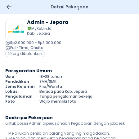
Detail Pekerjaan
Admin - Jepara
MyRobin.Id
Kab. Jepara
Rp2.000.000 - Rp3.000.000
Full-Time
, 
Onsite
10 org dibutuhkan
Persyaratan Umum
Usia
18-28 tahun
Pendidikan
SMA/SMK
Jenis Kelamin
Pria/Wanita
Lokasi
Berada pada Kab. Jepara
Pengalaman
Tanpa pengalaman bekerja
Foto
Wajib memiliki foto
Deskripsi Pekerjaan
untuk posisi Admin diperusahaan Pegadaian dengan jobdesk :

1. Melakukan penilaian barang yang ingin digadaikan.

2. Melayani dan melakukan penawaran pada pelanggan.
