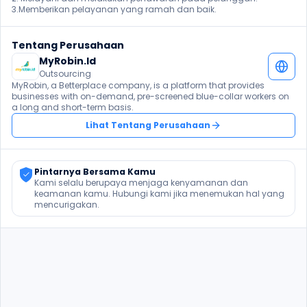
3.Memberikan pelayanan yang ramah dan baik. 
Tentang Perusahaan
MyRobin.Id
Outsourcing
MyRobin, a Betterplace company, is a platform that provides 
businesses with on-demand, pre-screened blue-collar workers on 
a long and short-term basis.
Lihat Tentang Perusahaan
Pintarnya Bersama Kamu
Kami selalu berupaya menjaga kenyamanan dan 
keamanan kamu. Hubungi kami jika menemukan hal yang 
mencurigakan.