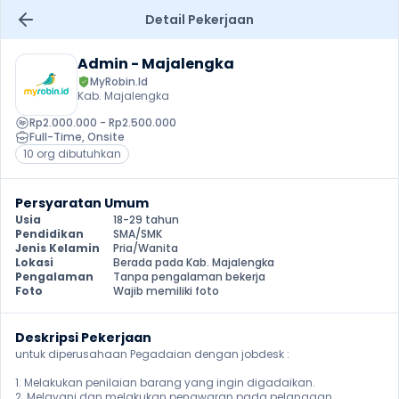
Detail Pekerjaan
Admin - Majalengka
MyRobin.Id
Kab. Majalengka
Rp2.000.000 - Rp2.500.000
Full-Time
, 
Onsite
10 org dibutuhkan
Persyaratan Umum
Usia
18-29 tahun
Pendidikan
SMA/SMK
Jenis Kelamin
Pria/Wanita
Lokasi
Berada pada Kab. Majalengka
Pengalaman
Tanpa pengalaman bekerja
Foto
Wajib memiliki foto
Deskripsi Pekerjaan
untuk diperusahaan Pegadaian dengan jobdesk :

1. Melakukan penilaian barang yang ingin digadaikan.

2. Melayani dan melakukan penawaran pada pelanggan.
