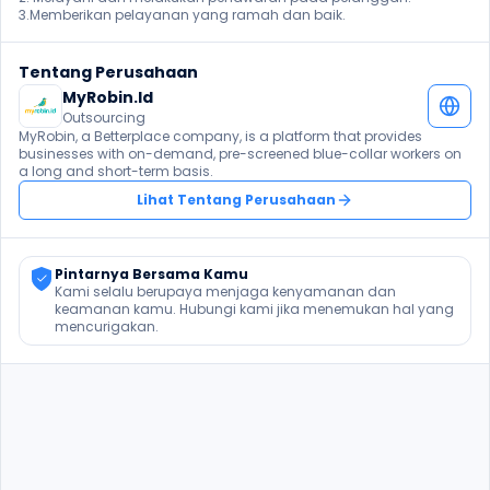
3.Memberikan pelayanan yang ramah dan baik. 
Tentang Perusahaan
MyRobin.Id
Outsourcing
MyRobin, a Betterplace company, is a platform that provides 
businesses with on-demand, pre-screened blue-collar workers on 
a long and short-term basis.
Lihat Tentang Perusahaan
Pintarnya Bersama Kamu
Kami selalu berupaya menjaga kenyamanan dan 
keamanan kamu. Hubungi kami jika menemukan hal yang 
mencurigakan.