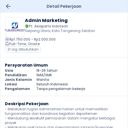
Detail Pekerjaan
Admin Marketing
Pt. Asiaparts Indotech
Serpong Utara, Kota Tangerang Selatan
Rp1.750.000 - Rp2.000.000
Full-Time
, 
Onsite
21 org dibutuhkan
Persyaratan Umum
Usia
18-26 tahun
Pendidikan
SMA/SMK
Jenis Kelamin
Wanita
Lokasi
Seluruh Indonesia
Pengalaman
Tanpa pengalaman bekerja
Deskripsi Pekerjaan
- Melakukan tugas administrasi harian untuk memastikan 
fungsionalitas dan koordinasi kegiatan departemen

- Mendukung eksekutif pemasaran dalam mengatur berbagai 
proyek

- Melakukan riset pasar dan menganalisis laporan/kuesioner 