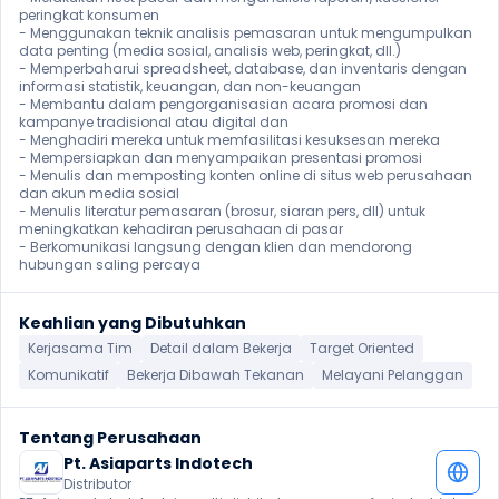
peringkat konsumen

- Menggunakan teknik analisis pemasaran untuk mengumpulkan 
data penting (media sosial, analisis web, peringkat, dll.)

- Memperbaharui spreadsheet, database, dan inventaris dengan 
informasi statistik, keuangan, dan non-keuangan

- Membantu dalam pengorganisasian acara promosi dan 
kampanye tradisional atau digital dan

- Menghadiri mereka untuk memfasilitasi kesuksesan mereka

- Mempersiapkan dan menyampaikan presentasi promosi

- Menulis dan memposting konten online di situs web perusahaan 
dan akun media sosial

- Menulis literatur pemasaran (brosur, siaran pers, dll) untuk 
meningkatkan kehadiran perusahaan di pasar 

- Berkomunikasi langsung dengan klien dan mendorong 
hubungan saling percaya
Keahlian yang Dibutuhkan
Kerjasama Tim
Detail dalam Bekerja
Target Oriented
Komunikatif
Bekerja Dibawah Tekanan
Melayani Pelanggan
Tentang Perusahaan
Pt. Asiaparts Indotech
Distributor