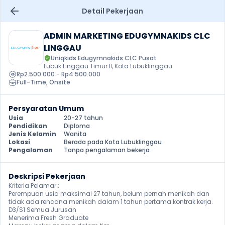
Detail Pekerjaan
ADMIN MARKETING EDUGYMNAKIDS CLC 
LINGGAU
Uniqkids Edugymnakids CLC Pusat
Lubuk Linggau Timur II, Kota Lubuklinggau
Rp2.500.000 - Rp4.500.000
Full-Time
, 
Onsite
Persyaratan Umum
Usia
20-27 tahun
Pendidikan
Diploma
Jenis Kelamin
Wanita
Lokasi
Berada pada Kota Lubuklinggau
Pengalaman
Tanpa pengalaman bekerja
Deskripsi Pekerjaan
Kriteria Pelamar :

Perempuan usia maksimal 27 tahun, belum pernah menikah dan 
tidak ada rencana menikah dalam 1 tahun pertama kontrak kerja.

D3/S1 Semua Jurusan

Menerima Fresh Graduate
