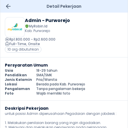
Detail Pekerjaan
Admin - Purworejo
MyRobin.Id
Kab. Purworejo
Rp1.800.000 - Rp2.600.000
Full-Time
, 
Onsite
10 org dibutuhkan
Persyaratan Umum
Usia
18-29 tahun
Pendidikan
SMA/SMK
Jenis Kelamin
Pria/Wanita
Lokasi
Berada pada Kab. Purworejo
Pengalaman
Tanpa pengalaman bekerja
Foto
Wajib memiliki foto
Deskripsi Pekerjaan
untuk posisi Admin diperusahaan Pegadaian dengan jobdesk :

1. Melakukan penilaian barang yang ingin digadaikan.

2. Melayani dan melakukan penawaran pada pelanggan.
