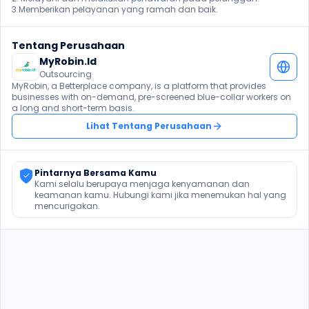
3.Memberikan pelayanan yang ramah dan baik. 
Tentang Perusahaan
MyRobin.Id
Outsourcing
MyRobin, a Betterplace company, is a platform that provides 
businesses with on-demand, pre-screened blue-collar workers on 
a long and short-term basis.
Lihat Tentang Perusahaan
Pintarnya Bersama Kamu
Kami selalu berupaya menjaga kenyamanan dan 
keamanan kamu. Hubungi kami jika menemukan hal yang 
mencurigakan.