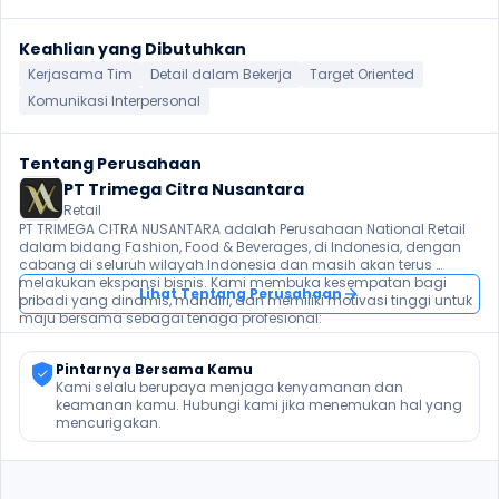
Keahlian yang Dibutuhkan
Kerjasama Tim
Detail dalam Bekerja
Target Oriented
Komunikasi Interpersonal
Tentang Perusahaan
PT Trimega Citra Nusantara
Retail
PT TRIMEGA CITRA NUSANTARA adalah Perusahaan National Retail 
dalam bidang Fashion, Food & Beverages, di Indonesia, dengan 
cabang di seluruh wilayah Indonesia dan masih akan terus 
melakukan ekspansi bisnis. Kami membuka kesempatan bagi 
Lihat Tentang Perusahaan
pribadi yang dinamis, mandiri, dan memiliki motivasi tinggi untuk 
maju bersama sebagai tenaga profesional:
Pintarnya Bersama Kamu
Kami selalu berupaya menjaga kenyamanan dan 
keamanan kamu. Hubungi kami jika menemukan hal yang 
mencurigakan.