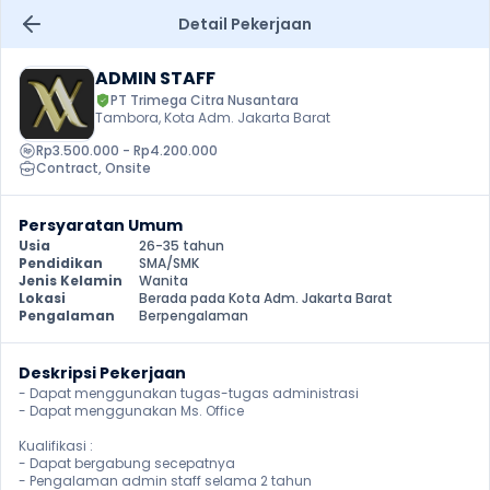
Detail Pekerjaan
ADMIN STAFF
PT Trimega Citra Nusantara
Tambora, Kota Adm. Jakarta Barat
Rp3.500.000 - Rp4.200.000
Contract
, 
Onsite
Persyaratan Umum
Usia
26-35 tahun
Pendidikan
SMA/SMK
Jenis Kelamin
Wanita
Lokasi
Berada pada Kota Adm. Jakarta Barat
Pengalaman
Berpengalaman
Deskripsi Pekerjaan
- Dapat menggunakan tugas-tugas administrasi 

- Dapat menggunakan Ms. Office 

Kualifikasi : 

- Dapat bergabung secepatnya 

- Pengalaman admin staff selama 2 tahun