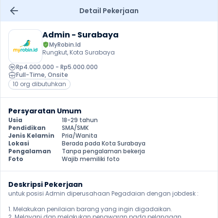
Detail Pekerjaan
Admin - Surabaya
MyRobin.Id
Rungkut, Kota Surabaya
Rp4.000.000 - Rp5.000.000
Full-Time
, 
Onsite
10 org dibutuhkan
Persyaratan Umum
Usia
18-29 tahun
Pendidikan
SMA/SMK
Jenis Kelamin
Pria/Wanita
Lokasi
Berada pada Kota Surabaya
Pengalaman
Tanpa pengalaman bekerja
Foto
Wajib memiliki foto
Deskripsi Pekerjaan
untuk posisi Admin diperusahaan Pegadaian dengan jobdesk :

1. Melakukan penilaian barang yang ingin digadaikan.

2. Melayani dan melakukan penawaran pada pelanggan.
