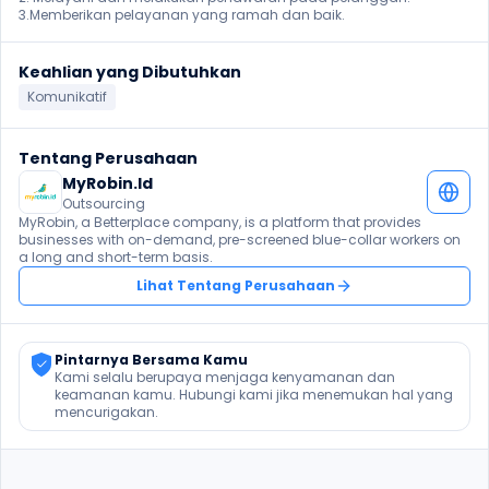
3.Memberikan pelayanan yang ramah dan baik. 
Keahlian yang Dibutuhkan
Komunikatif
Tentang Perusahaan
MyRobin.Id
Outsourcing
MyRobin, a Betterplace company, is a platform that provides 
businesses with on-demand, pre-screened blue-collar workers on 
a long and short-term basis.
Lihat Tentang Perusahaan
Pintarnya Bersama Kamu
Kami selalu berupaya menjaga kenyamanan dan 
keamanan kamu. Hubungi kami jika menemukan hal yang 
mencurigakan.