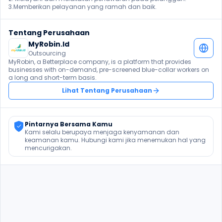
3.Memberikan pelayanan yang ramah dan baik. 
Tentang Perusahaan
MyRobin.Id
Outsourcing
MyRobin, a Betterplace company, is a platform that provides 
businesses with on-demand, pre-screened blue-collar workers on 
a long and short-term basis.
Lihat Tentang Perusahaan
Pintarnya Bersama Kamu
Kami selalu berupaya menjaga kenyamanan dan 
keamanan kamu. Hubungi kami jika menemukan hal yang 
mencurigakan.