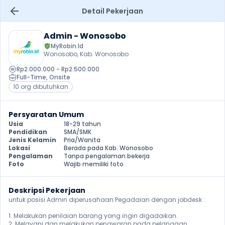
Detail Pekerjaan
Admin - Wonosobo
MyRobin.Id
Wonosobo, Kab. Wonosobo
Rp2.000.000 - Rp2.500.000
Full-Time
, 
Onsite
10 org dibutuhkan
Persyaratan Umum
Usia
18-29 tahun
Pendidikan
SMA/SMK
Jenis Kelamin
Pria/Wanita
Lokasi
Berada pada Kab. Wonosobo
Pengalaman
Tanpa pengalaman bekerja
Foto
Wajib memiliki foto
Deskripsi Pekerjaan
untuk posisi Admin diperusahaan Pegadaian dengan jobdesk :

1. Melakukan penilaian barang yang ingin digadaikan.

2. Melayani dan melakukan penawaran pada pelanggan.
