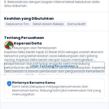
6. Berkoordinasi dengan bagian internal terkait kebutuhan data 
atau dokumen. 
Keahlian yang Dibutuhkan
Kerjasama Tim
Detail dalam Bekerja
Komunikatif
Tentang Perusahaan
Koperasi Delta
Keuangan dan Pembiayaan
Koperasi Delta berdiri sejak 22 Maret 2023 sebagai wadah ekonomi 
bersama yang berlandaskan asas kekeluargaan dan gotong 
royong. Koperasi Delta berdiri dengan tujuan meningkatkan 
kesejahteraan dan tarf hidup anggota serta mendukung 
Lihat Tentang Perusahaan
pertumbuhan ekonomi masyarakat secara berkelanjutan. Koperasi 
Delta berada di bawah pembinaan dan pengawasan Kementerian 
Koperasi dan UKM Republik Indonesia.
Pintarnya Bersama Kamu
Kami selalu berupaya menjaga kenyamanan dan 
keamanan kamu. Hubungi kami jika menemukan hal yang 
mencurigakan.