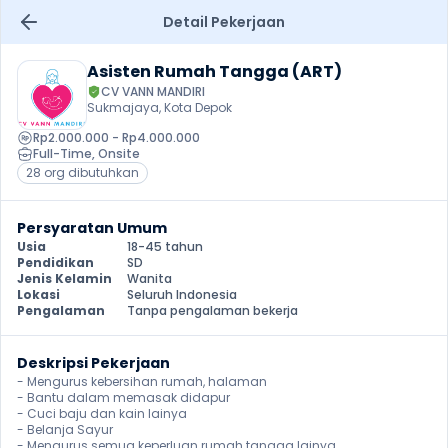
Detail Pekerjaan
Asisten Rumah Tangga (ART)
CV VANN MANDIRI
Sukmajaya, Kota Depok
Rp2.000.000 - Rp4.000.000
Full-Time
, 
Onsite
28 org dibutuhkan
Persyaratan Umum
Usia
18-45 tahun
Pendidikan
SD
Jenis Kelamin
Wanita
Lokasi
Seluruh Indonesia
Pengalaman
Tanpa pengalaman bekerja
Deskripsi Pekerjaan
- Mengurus kebersihan rumah, halaman

- Bantu dalam memasak didapur

- Cuci baju dan kain lainya

- Belanja Sayur

- Mengurus semua keperluan rumah tangga lainya 