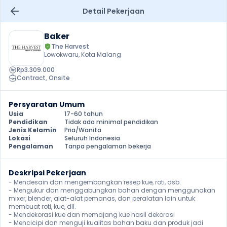
Detail Pekerjaan
Baker
The Harvest
Lowokwaru, Kota Malang
Rp3.309.000
Contract
, 
Onsite
Persyaratan Umum
Usia
17-60 tahun
Pendidikan
Tidak ada minimal pendidikan
Jenis Kelamin
Pria/Wanita
Lokasi
Seluruh Indonesia
Pengalaman
Tanpa pengalaman bekerja
Deskripsi Pekerjaan
- Mendesain dan mengembangkan resep kue, roti, dsb.

- Mengukur dan menggabungkan bahan dengan menggunakan 
mixer, blender, alat-alat pemanas, dan peralatan lain untuk 
membuat roti, kue, dll.

- Mendekorasi kue dan memajang kue hasil dekorasi

- Mencicipi dan menguji kualitas bahan baku dan produk jadi 