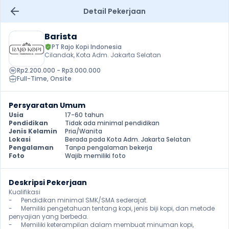
Detail Pekerjaan
Barista
PT Rajo Kopi Indonesia
Cilandak, Kota Adm. Jakarta Selatan
Rp2.200.000 - Rp3.000.000
Full-Time
, 
Onsite
Persyaratan Umum
Usia
17-60 tahun
Pendidikan
Tidak ada minimal pendidikan
Jenis Kelamin
Pria/Wanita
Lokasi
Berada pada Kota Adm. Jakarta Selatan
Pengalaman
Tanpa pengalaman bekerja
Foto
Wajib memiliki foto
Deskripsi Pekerjaan
Kualifikasi

-	Pendidikan minimal SMK/SMA sederajat.

-	Memiliki pengetahuan tentang kopi, jenis biji kopi, dan metode 
penyajian yang berbeda.

-	Memiliki keterampilan dalam membuat minuman kopi, 