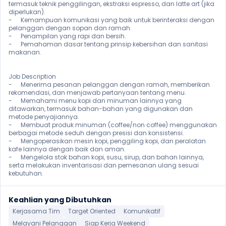
termasuk teknik penggilingan, ekstraksi espresso, dan latte art (jika 
diperlukan).

-	Kemampuan komunikasi yang baik untuk berinteraksi dengan 
pelanggan dengan sopan dan ramah.

-	Penampilan yang rapi dan bersih.

-	Pemahaman dasar tentang prinsip kebersihan dan sanitasi 
makanan.

Job Description 

-	Menerima pesanan pelanggan dengan ramah, memberikan 
rekomendasi, dan menjawab pertanyaan tentang menu.

-	Memahami menu kopi dan minuman lainnya yang 
ditawarkan, termasuk bahan-bahan yang digunakan dan 
metode penyajiannya.

-	Membuat produk minuman (coffee/non coffee) menggunakan 
berbagai metode seduh dengan presisi dan konsistensi.

-	Mengoperasikan mesin kopi, penggiling kopi, dan peralatan 
kafe lainnya dengan baik dan aman.

-	Mengelola stok bahan kopi, susu, sirup, dan bahan lainnya, 
serta melakukan inventarisasi dan pemesanan ulang sesuai 
kebutuhan. 
Keahlian yang Dibutuhkan
Kerjasama Tim
Target Oriented
Komunikatif
Melayani Pelanggan
Siap Kerja Weekend