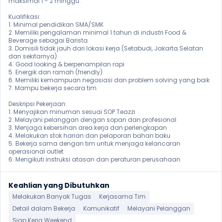
maksimal 1 - 2 minggu.

Kualifikasi:

1. Minimal pendidikan SMA/SMK

2. Memiliki pengalaman minimal 1 tahun di industri Food & 
Beverage sebagai Barista

3. Domisili tidak jauh dari lokasi kerja (Setabudi, Jakarta Selatan 
dan sekitarnya)

4. Good looking & berpenampilan rapi

5. Energik dan ramah (friendly)

6. Memiliki kemampuan negosiasi dan problem solving yang baik

7. Mampu bekerja secara tim 

Deskripsi Pekerjaan:

1. Menyajikan minuman sesuai SOP Teazzi

2. Melayani pelanggan dengan sopan dan profesional

3. Menjaga kebersihan area kerja dan perlengkapan

4. Melakukan stok harian dan pelaporan bahan baku

5. Bekerja sama dengan tim untuk menjaga kelancaran 
operasional outlet

6. Mengikuti instruksi atasan dan peraturan perusahaan
Keahlian yang Dibutuhkan
Melakukan Banyak Tugas
Kerjasama Tim
Detail dalam Bekerja
Komunikatif
Melayani Pelanggan
Siap Kerja Weekend