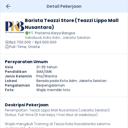
Detail Pekerjaan
Barista Teazzi Store (Teazzi Lippo Mall 
Nusantara)
PT. Pratama Karya Bangsa
Setiabudi, Kota Adm. Jakarta Selatan
Rp2.700.000 - Rp3.000.000
Full-Time
, 
Onsite
Persyaratan Umum
Usia
21-35 tahun
Pendidikan
SMA/SMK
Jenis Kelamin
Pria/Wanita
Lokasi
Berada pada Kota Adm. Jakarta Selatan
Pengalaman
Berpengalaman
Foto
Wajib memiliki foto
Deskripsi Pekerjaan
Penempatan: Teazzi Lippo Mall Nusantara (Jakarta Selatan)

Status: Full-time (6 hari kerja, 1 hari libur di weekdays)

Wajib mengikuti Training di Teazzi Kota Kasablanka selama 