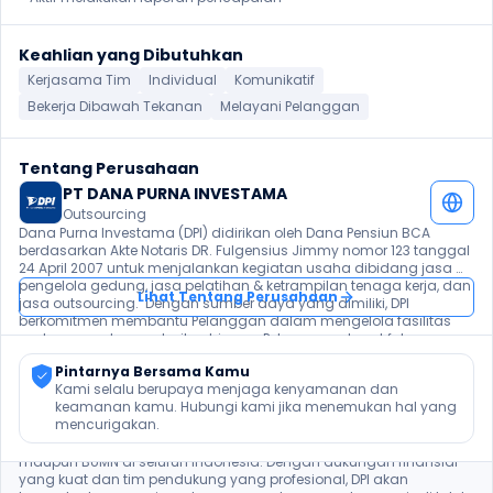
Keahlian yang Dibutuhkan
Kerjasama Tim
Individual
Komunikatif
Bekerja Dibawah Tekanan
Melayani Pelanggan
Tentang Perusahaan
PT DANA PURNA INVESTAMA
Outsourcing
Dana Purna Investama (DPI) didirikan oleh Dana Pensiun BCA  
berdasarkan Akte Notaris DR. Fulgensius Jimmy nomor 123 tanggal 
24 April 2007 untuk menjalankan kegiatan usaha dibidang jasa 
pengelola gedung, jasa pelatihan & ketrampilan tenaga kerja, dan 
Lihat Tentang Perusahaan
jasa outsourcing.  Dengan sumber daya yang dimiliki, DPI 
berkomitmen membantu Pelanggan dalam mengelola fasilitas 
gedungnya dengan baik sehingga Pelanggan dapat fokus 
mengelola bisnis intinya.

Pintarnya Bersama Kamu
Kami selalu berupaya menjaga kenyamanan dan 
Meskipun DPI merupakan perusahaan yang relatif baru, namun 
keamanan kamu. Hubungi kami jika menemukan hal yang 
dibawah manajemen yang telah berpengalaman dalam 
mencurigakan.
pengelolaan gedung, DPI terus berkembang dan semakin 
dipercaya untuk mengelola gedung milik perusahaan swasta 
maupun BUMN di seluruh Indonesia. Dengan dukungan finansial 
yang kuat dan tim pendukung yang profesional, DPI akan 