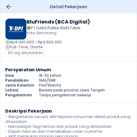
Detail Pekerjaan
BluFriends (BCA Digital)
PT DANA PURNA INVESTAMA
Kota Semarang
Rp4.000.000 - Rp4.500.000
Full-Time
, 
Onsite
50 org dibutuhkan
Persyaratan Umum
Usia
18-30 tahun
Pendidikan
SMA/SMK
Jenis Kelamin
Pria/Wanita
Lokasi
Berada pada provinsi Jawa Tengah
Pengalaman
Tanpa pengalaman bekerja
Deskripsi Pekerjaan
- Mengedukasi secara aktif kepada konsumen terkait produk yang 
ditawarkan

- Mempelajari Segmentasi dari produk yang ditawarkan

- Dapat mencari dan memetakkan calon customer

- Aktif melakukan laporan pencapaian