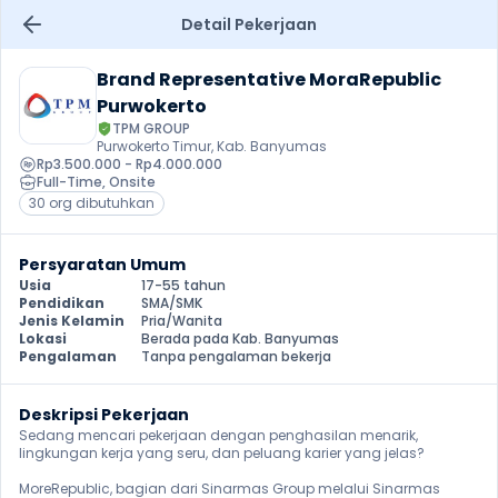
Detail Pekerjaan
Brand Representative MoraRepublic 
Purwokerto
TPM GROUP
Purwokerto Timur, Kab. Banyumas
Rp3.500.000 - Rp4.000.000
Full-Time
, 
Onsite
30 org dibutuhkan
Persyaratan Umum
Usia
17-55 tahun
Pendidikan
SMA/SMK
Jenis Kelamin
Pria/Wanita
Lokasi
Berada pada Kab. Banyumas
Pengalaman
Tanpa pengalaman bekerja
Deskripsi Pekerjaan
Sedang mencari pekerjaan dengan penghasilan menarik, 
lingkungan kerja yang seru, dan peluang karier yang jelas?

MoreRepublic, bagian dari Sinarmas Group melalui Sinarmas 