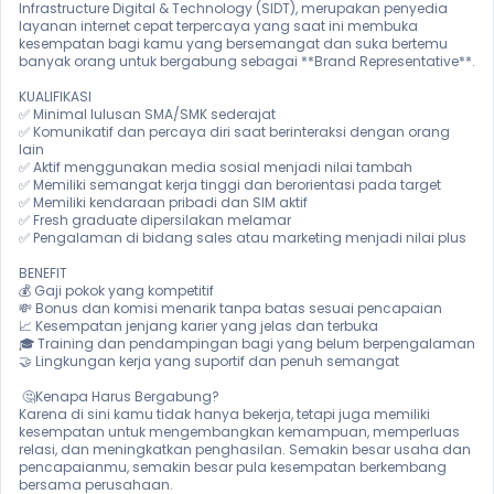
Infrastructure Digital & Technology (SIDT), merupakan penyedia 
layanan internet cepat terpercaya yang saat ini membuka 
kesempatan bagi kamu yang bersemangat dan suka bertemu 
banyak orang untuk bergabung sebagai **Brand Representative**.

KUALIFIKASI 

✅ Minimal lulusan SMA/SMK sederajat

✅ Komunikatif dan percaya diri saat berinteraksi dengan orang 
lain

✅ Aktif menggunakan media sosial menjadi nilai tambah

✅ Memiliki semangat kerja tinggi dan berorientasi pada target

✅ Memiliki kendaraan pribadi dan SIM aktif

✅ Fresh graduate dipersilakan melamar

✅ Pengalaman di bidang sales atau marketing menjadi nilai plus

BENEFIT

💰 Gaji pokok yang kompetitif

💸 Bonus dan komisi menarik tanpa batas sesuai pencapaian

📈 Kesempatan jenjang karier yang jelas dan terbuka

🎓 Training dan pendampingan bagi yang belum berpengalaman

🤝 Lingkungan kerja yang suportif dan penuh semangat

 🤔Kenapa Harus Bergabung?

Karena di sini kamu tidak hanya bekerja, tetapi juga memiliki 
kesempatan untuk mengembangkan kemampuan, memperluas 
relasi, dan meningkatkan penghasilan. Semakin besar usaha dan 
pencapaianmu, semakin besar pula kesempatan berkembang 
bersama perusahaan.
