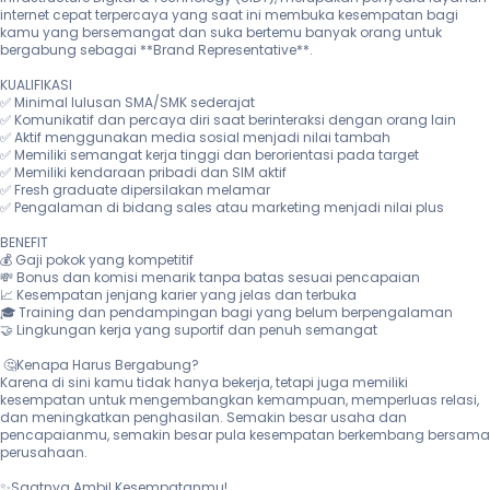
internet cepat terpercaya yang saat ini membuka kesempatan bagi 
kamu yang bersemangat dan suka bertemu banyak orang untuk 
bergabung sebagai **Brand Representative**.

KUALIFIKASI 

✅ Minimal lulusan SMA/SMK sederajat

✅ Komunikatif dan percaya diri saat berinteraksi dengan orang lain

✅ Aktif menggunakan media sosial menjadi nilai tambah

✅ Memiliki semangat kerja tinggi dan berorientasi pada target

✅ Memiliki kendaraan pribadi dan SIM aktif

✅ Fresh graduate dipersilakan melamar

✅ Pengalaman di bidang sales atau marketing menjadi nilai plus

BENEFIT

💰 Gaji pokok yang kompetitif

💸 Bonus dan komisi menarik tanpa batas sesuai pencapaian

📈 Kesempatan jenjang karier yang jelas dan terbuka

🎓 Training dan pendampingan bagi yang belum berpengalaman

🤝 Lingkungan kerja yang suportif dan penuh semangat

 🤔Kenapa Harus Bergabung?

Karena di sini kamu tidak hanya bekerja, tetapi juga memiliki 
kesempatan untuk mengembangkan kemampuan, memperluas relasi, 
dan meningkatkan penghasilan. Semakin besar usaha dan 
pencapaianmu, semakin besar pula kesempatan berkembang bersama 
perusahaan.

✨Saatnya Ambil Kesempatanmu!
