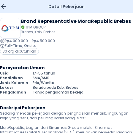
Detail Pekerjaan
Brand Representative MoraRepublic Brebes
TPM GROUP
Brebes, Kab. Brebes
Rp4.000.000 - Rp4.500.000
Full-Time
, 
Onsite
30 org dibutuhkan
Persyaratan Umum
Usia
17-55 tahun
Pendidikan
SMA/SMK
Jenis Kelamin
Pria/Wanita
Lokasi
Berada pada Kab. Brebes
Pengalaman
Tanpa pengalaman bekerja
Deskripsi Pekerjaan
Sedang mencari pekerjaan dengan penghasilan menarik, lingkungan 
kerja yang seru, dan peluang karier yang jelas?

MoreRepublic, bagian dari Sinarmas Group melalui Sinarmas 
Infrastructure Digital & Technology (SIDT), merupakan penyedia layanan 