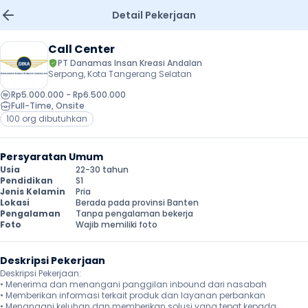
Detail Pekerjaan
Call Center
PT Danamas Insan Kreasi Andalan
Serpong, Kota Tangerang Selatan
Rp5.000.000 - Rp6.500.000
Full-Time
, 
Onsite
100 org dibutuhkan
Persyaratan Umum
Usia
22-30 tahun
Pendidikan
S1
Jenis Kelamin
Pria
Lokasi
Berada pada provinsi Banten
Pengalaman
Tanpa pengalaman bekerja
Foto
Wajib memiliki foto
Deskripsi Pekerjaan
Deskripsi Pekerjaan:

• Menerima dan menangani panggilan inbound dari nasabah

• Memberikan informasi terkait produk dan layanan perbankan

• Menangani keluhan dan memberikan solusi yang tepat kepada 