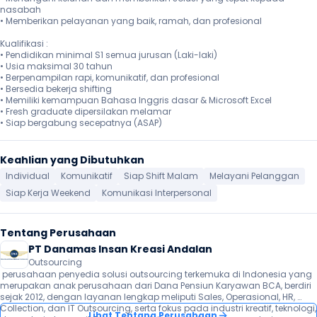
nasabah

• Memberikan pelayanan yang baik, ramah, dan profesional

Kualifikasi :

• Pendidikan minimal S1 semua jurusan (Laki-laki)

• Usia maksimal 30 tahun

• Berpenampilan rapi, komunikatif, dan profesional

• Bersedia bekerja shifting

• Memiliki kemampuan Bahasa Inggris dasar & Microsoft Excel

• Fresh graduate dipersilakan melamar

• Siap bergabung secepatnya (ASAP) 
Keahlian yang Dibutuhkan
Individual
Komunikatif
Siap Shift Malam
Melayani Pelanggan
Siap Kerja Weekend
Komunikasi Interpersonal
Tentang Perusahaan
PT Danamas Insan Kreasi Andalan
Outsourcing
 perusahaan penyedia solusi outsourcing terkemuka di Indonesia yang 
merupakan anak perusahaan dari Dana Pensiun Karyawan BCA, berdiri 
sejak 2012, dengan layanan lengkap meliputi Sales, Operasional, HR, 
Collection, dan IT Outsourcing, serta fokus pada industri kreatif, teknologi, 
Lihat Tentang Perusahaan