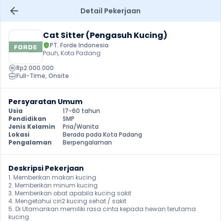
Detail Pekerjaan
Cat Sitter (Pengasuh Kucing)
PT. Forde Indonesia
Pauh, Kota Padang
Rp2.000.000
Full-Time
, 
Onsite
Persyaratan Umum
Usia
17-60 tahun
Pendidikan
SMP
Jenis Kelamin
Pria/Wanita
Lokasi
Berada pada Kota Padang
Pengalaman
Berpengalaman
Deskripsi Pekerjaan
1. Memberikan makan kucing

2. Memberikan minum kucing

3. Memberikan obat apabila kucing sakit

4. Mengetahui ciri2 kucing sehat / sakit

5. Di Utamankan memiliki rasa cinta kepada hewan terutama 
kucing 