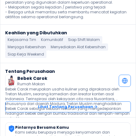
peralatan yang digunakan dalam keperluan operational.

- Melaporkan segala kejadian / peristiwa yang terjadi

- Berjaga untuk memantau serta membantu mencatat kegiatan 
aktifitas selama operational berlangsung.
Keahlian yang Dibutuhkan
Kerjasama Tim
Komunikatif
Siap Shift Malam
Menjaga Kebersihan
Menyediakan Alat Kebersihan
Siap Kerja Weekend
Tentang Perusahaan
Bebek Carok
Rumah Makan
Bebek Carok merupakan usaha kuliner yang diprakarsai oleh 
Tretan Muslim, seorang komedian dan kreator konten asal 
Indonesia. Terinspirasi oleh kekayaan cita rasa Nusantara, 
khususnya dari daerah Madura, Tretan Muslim menghadirkan 
Lihat Tentang Perusahaan
Bebek Carok sebagai sebuah restoran yang mengedepankan 
hidangan bebek dengan bumbu tradisional dan rempah-rempah 
autentik.
Pintarnya Bersama Kamu
Kami selalu berupaya menjaga kenyamanan dan 