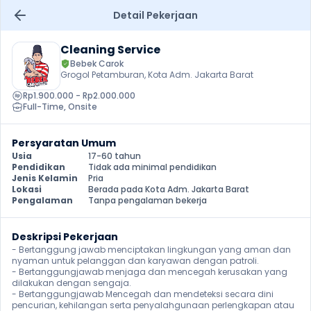
Detail Pekerjaan
Cleaning Service
Bebek Carok
Grogol Petamburan, Kota Adm. Jakarta Barat
Rp1.900.000 - Rp2.000.000
Full-Time
, 
Onsite
Persyaratan Umum
Usia
17-60 tahun
Pendidikan
Tidak ada minimal pendidikan
Jenis Kelamin
Pria
Lokasi
Berada pada Kota Adm. Jakarta Barat
Pengalaman
Tanpa pengalaman bekerja
Deskripsi Pekerjaan
- Bertanggung jawab menciptakan lingkungan yang aman dan 
nyaman untuk pelanggan dan karyawan dengan patroli.

- Bertanggungjawab menjaga dan mencegah kerusakan yang 
dilakukan dengan sengaja.

- Bertanggungjawab Mencegah dan mendeteksi secara dini 
pencurian, kehilangan serta penyalahgunaan perlengkapan atau 