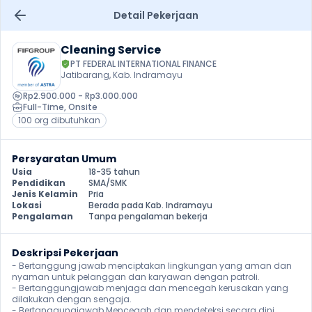
Detail Pekerjaan
Cleaning Service
PT FEDERAL INTERNATIONAL FINANCE
Jatibarang, Kab. Indramayu
Rp2.900.000 - Rp3.000.000
Full-Time
, 
Onsite
100 org dibutuhkan
Persyaratan Umum
Usia
18-35 tahun
Pendidikan
SMA/SMK
Jenis Kelamin
Pria
Lokasi
Berada pada Kab. Indramayu
Pengalaman
Tanpa pengalaman bekerja
Deskripsi Pekerjaan
- Bertanggung jawab menciptakan lingkungan yang aman dan 
nyaman untuk pelanggan dan karyawan dengan patroli.

- Bertanggungjawab menjaga dan mencegah kerusakan yang 
dilakukan dengan sengaja.

- Bertanggungjawab Mencegah dan mendeteksi secara dini 