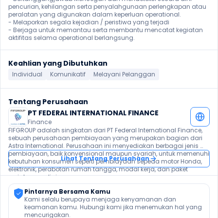
pencurian, kehilangan serta penyalahgunaan perlengkapan atau 
peralatan yang digunakan dalam keperluan operational.

- Melaporkan segala kejadian / peristiwa yang terjadi

- Berjaga untuk memantau serta membantu mencatat kegiatan 
aktifitas selama operational berlangsung.
Keahlian yang Dibutuhkan
Individual
Komunikatif
Melayani Pelanggan
Tentang Perusahaan
PT FEDERAL INTERNATIONAL FINANCE
Finance
FIFGROUP adalah singkatan dari PT Federal International Finance, 
sebuah perusahaan pembiayaan yang merupakan bagian dari 
Astra International. Perusahaan ini menyediakan berbagai jenis 
pembiayaan, baik konvensional maupun syariah, untuk memenuhi 
Lihat Tentang Perusahaan
kebutuhan konsumen seperti pembiayaan sepeda motor Honda, 
elektronik, perabotan rumah tangga, modal kerja, dan paket 
perjalanan religi. 
Pintarnya Bersama Kamu
Kami selalu berupaya menjaga kenyamanan dan 
keamanan kamu. Hubungi kami jika menemukan hal yang 
mencurigakan.