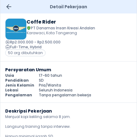
Detail Pekerjaan
Coffe Rider
PT Danamas Insan Kreasi Andalan
Karawaci, Kota Tangerang
Rp2.000.000 - Rp2.500.000
Full-Time
, 
Hybrid
50 org dibutuhkan
Persyaratan Umum
Usia
17-60 tahun
Pendidikan
SD
Jenis Kelamin
Pria/Wanita
Lokasi
Seluruh Indonesia
Pengalaman
Tanpa pengalaman bekerja
Deskripsi Pekerjaan
Menjual kopi keliling selama 8 jam.

Langsung training tanpa interview. 

Hanya minimal ijazah SD.